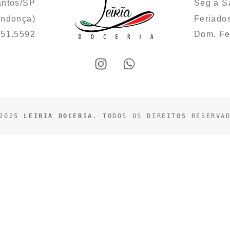
antos/SP
Seg à S
endonça)
Feriado
251.5592
Dom. F
2025 
LEIRIA DOCERIA
. TODOS OS DIREITOS RESERVA