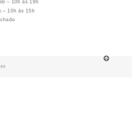
ab – 10h às 19h
s – 10h às 15h
echado
DOS