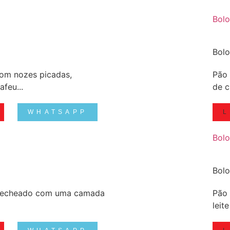
Bolo
Bolo
com nozes picadas,
Pão 
feu...
de c
WHATSAPP
L
Bolo
Bolo
 recheado com uma camada
Pão 
leit