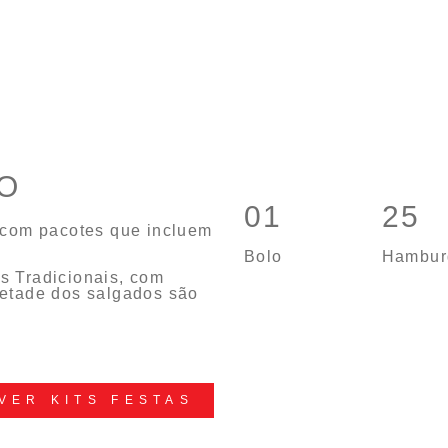
O
01
25
a com pacotes que incluem
Bolo
Hambur
ts Tradicionais, com
 metade dos salgados são
VER KITS FESTAS