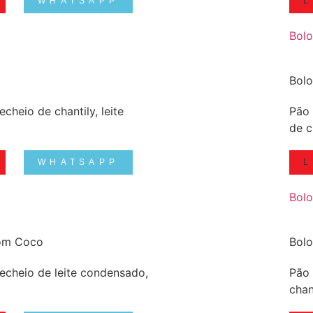
WHATSAPP
L
Bolo
Bolo
echeio de chantily, leite
Pão 
de c
WHATSAPP
L
Bolo
com Coco
Bol
recheio de leite condensado,
Pão 
chan