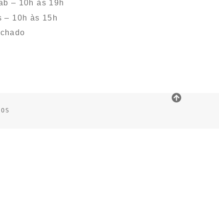
ab – 10h às 19h
s – 10h às 15h
echado
DOS