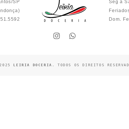
antos/SP
Seg à S
endonça)
Feriado
251.5592
Dom. F
2025 
LEIRIA DOCERIA
. TODOS OS DIREITOS RESERVA