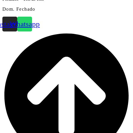
Dom. Fechado
nstagram
Whatsapp