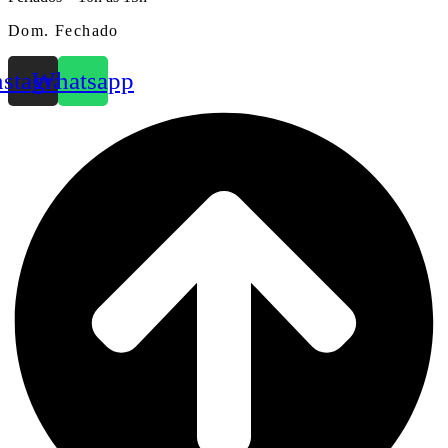
Dom. Fechado
nstagram
Whatsapp