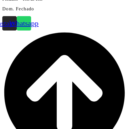
Dom. Fechado
nstagram
Whatsapp